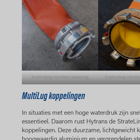
6 inch slang met Storz-koppeling
8 inch slang met Mu
MultiLug koppelingen
In situaties met een hoge waterdruk zijn sn
essentieel. Daarom rust Hytrans de StrateLi
koppelingen. Deze duurzame, lichtgewicht 
hoogwaardig aluminium en vergrendelen stev