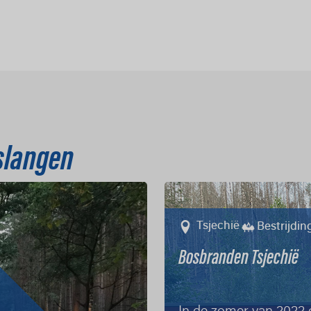
 slangen
Tsjechië
Bestrijdi
Bosbranden Tsjechië