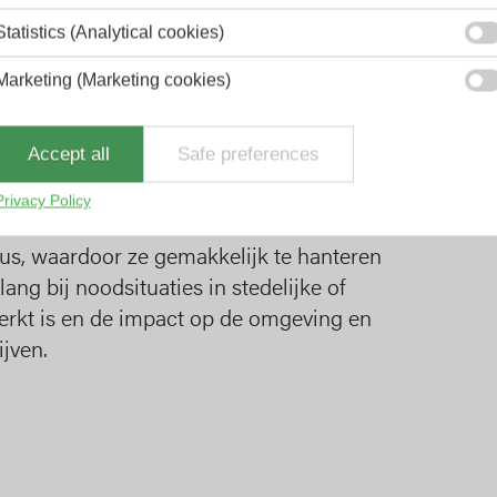
Statistics (Analytical cookies)
r hoge drukprestaties en combineren een
igheid tegen ozon, slijtage en hitte.
Marketing (Marketing cookies)
chte van de vereiste werkdruk bieden ze
 onder veeleisende omstandigheden.
Accept all
Safe preferences
Privacy Policy
us, waardoor ze gemakkelijk te hanteren
elang bij noodsituaties in stedelijke of
erkt is en de impact op de omgeving en
jven.