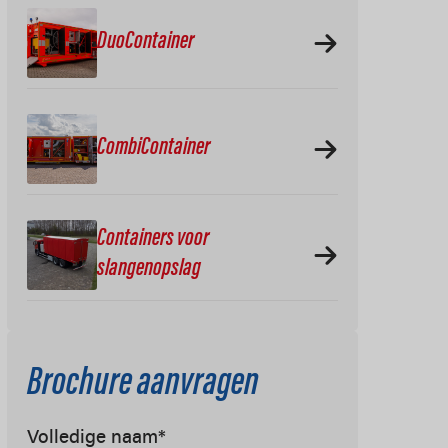
DuoContainer
CombiContainer
Containers voor
slangenopslag
Brochure aanvragen
Volledige naam
*