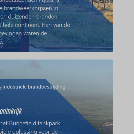
 ondersteunden Hytrans
de brandweerkorpsen in
ven duizenden branden
 hele continent. Een van de
gevingen waren de
ë.
Industriële brandbestrijding
oninkrijk
 het Buncefield tankpark
iele oplossing voor de