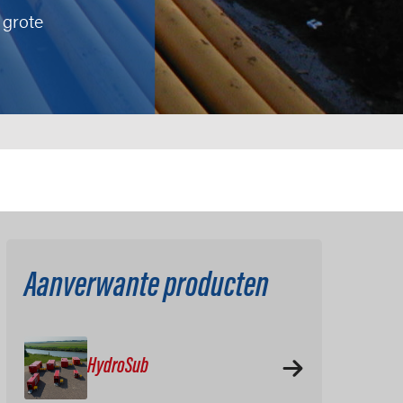
 grote
Aanverwante producten
HydroSub