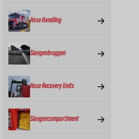
Hose Handling
Slangenbruggen
Hose Recovery Units
Slangencompartiment