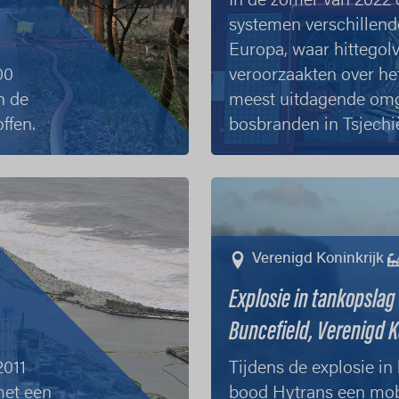
In de zomer van 2022
systemen verschillen
Europa, waar hittegol
00
veroorzaakten over het
n de
meest uitdagende om
ffen.
bosbranden in Tsjechi
Meer info
Verenigd Koninkrijk
Explosie in tankopslag
Buncefield, Verenigd K
2011
Tijdens de explosie in
met een
bood Hytrans een mob