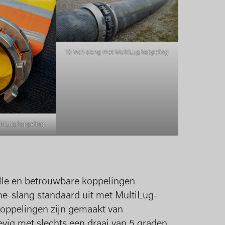
10 inch slang met MultiLug koppeling
ltiLug koppeling
elle en betrouwbare koppelingen
ne-slang standaard uit met MultiLug-
koppelingen zijn gemaakt van
ig met slechts een draai van 5 graden,