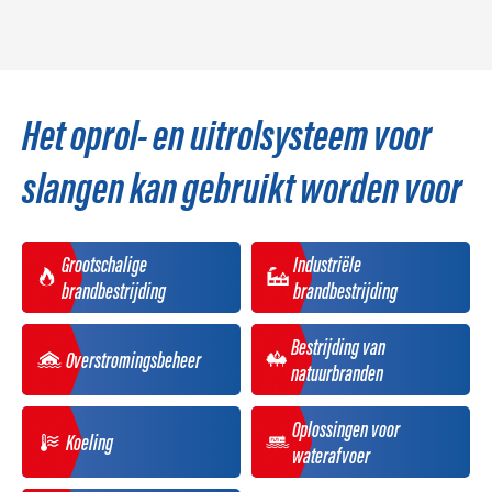
Het oprol- en uitrolsysteem voor
slangen kan gebruikt worden voor
Grootschalige
Industriële
brandbestrijding
brandbestrijding
Bestrijding van
Overstromingsbeheer
natuurbranden
Oplossingen voor
Koeling
waterafvoer