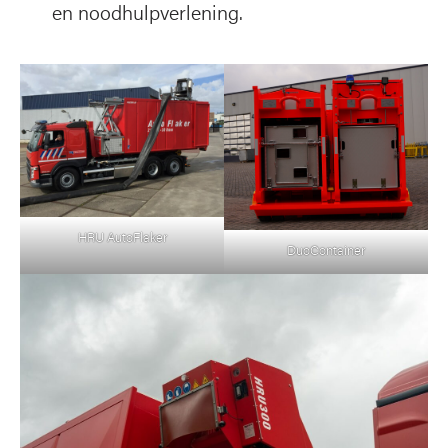
en noodhulpverlening.
HRU AutoFlaker
DuoContainer