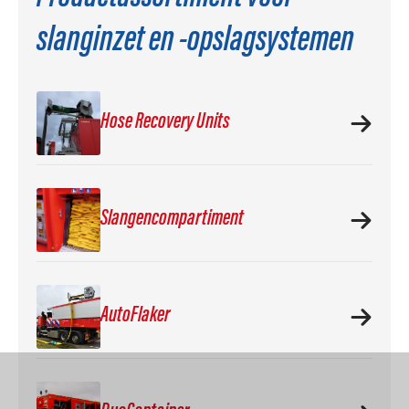
slanginzet en -opslagsystemen
Hose Recovery Units
Slangencompartiment
AutoFlaker