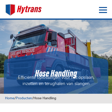
Hose Handling
Efficiënte oplossingen voor het opslaan,
inzetten en terughalen van slangen
Home
/
Producten
/
Hose Handling