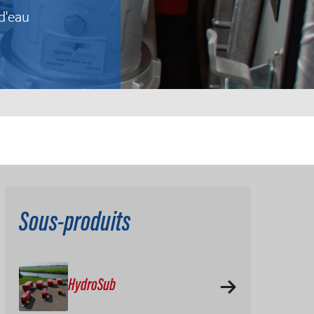
d'eau
Sous-produits
HydroSub