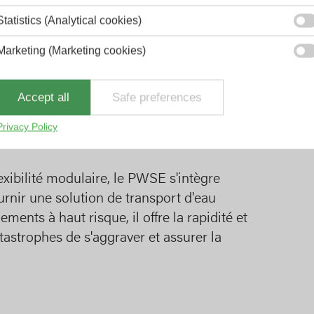
Statistics (Analytical cookies)
Marketing (Marketing cookies)
ante de notre système complet de
able, efficace et efficient dans un large
Accept all
Safe preferences
x premiers intervenants d'établir
rt d'eau à haut volume lorsque chaque
Privacy Policy
xibilité modulaire, le PWSE s'intègre
rnir une solution de transport d'eau
ments à haut risque, il offre la rapidité et
tastrophes de s'aggraver et assurer la