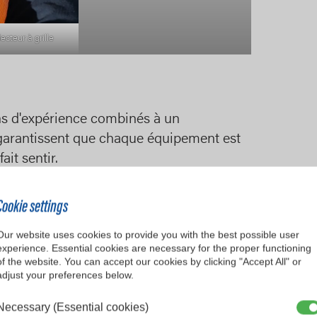
ecteur à grille
ns d'expérience combinés à un
 garantissent que chaque équipement est
ait sentir.
durable et facile à utiliser pour
Cookie settings
gence de rester agiles dans les situations
Our website uses cookies to provide you with the best possible user
experience. Essential cookies are necessary for the proper functioning
différents types d'accouplement, y
of the website. You can accept our cookies by clicking "Accept All" or
adjust your preferences below.
tiLug pour une intégration transparente
t d'eau.
Necessary (Essential cookies)