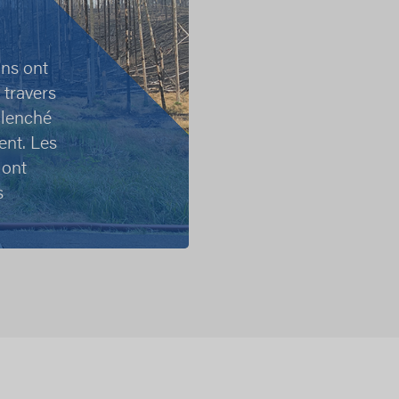
ans ont
 travers
clenché
ent. Les
 ont
s