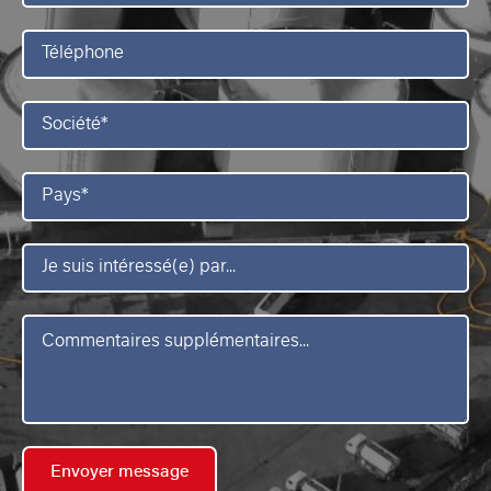
*
Téléphone
Société
*
Pays
*
Je
suis
intéressé(e)
par
Message
*
Envoyer message