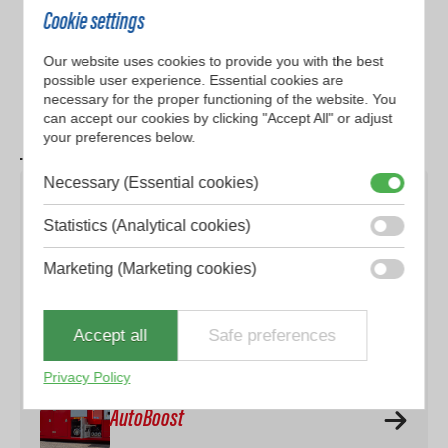
«
Hytrans offre aux sapeurs-pompiers et aux équipes d’urgence une
Cookie settings
solution clés en main pour lutter rapidement et efficacement contre
les incendies de forêt, tout en protégeant la nature et les
Our website uses cookies to provide you with the best
possible user experience. Essential cookies are
communautés
»
necessary for the proper functioning of the website. You
can accept our cookies by clicking "Accept All" or adjust
— Sapeurs-pompiers République tchèque
your preferences below.
Necessary (Essential cookies)
Produits apparentés
Statistics (Analytical cookies)
Marketing (Marketing cookies)
HydroSub
Accept all
Safe preferences
Privacy Policy
AutoBoost