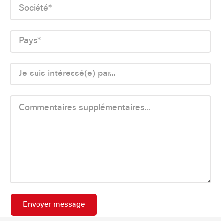
Société
*
Pays
*
Je
suis
intéressé(e)
par
Votre
message
*
Envoyer message