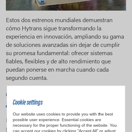
Estos dos estrenos mundiales demuestran
cómo Hytrans sigue transformando la
experiencia en innovación, ampliando su gama
de soluciones avanzadas sin dejar de cumplir
su promesa fundamental: ofrecer sistemas
fiables, flexibles y de alto rendimiento que
puedan ponerse en marcha cuando cada
segundo cuenta.
Un socio en todas las fases de la respuesta
Cookie settings
ante catástrofes
Our website uses cookies to provide you with the best
possible user experience. Essential cookies are
Hytrans es mucho más que un simple
necessary for the proper functioning of the website. You
proveedor de tecnología. La empresa ofrece un
can accept our cookies by clicking "Accept All" or adjust