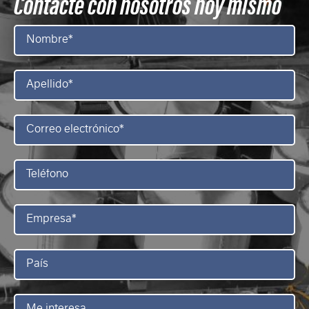
Contacte con nosotros hoy mismo
Nombre
*
Apellido
*
Correo
electrónico
*
Teléfono
Empresa
*
País
Me