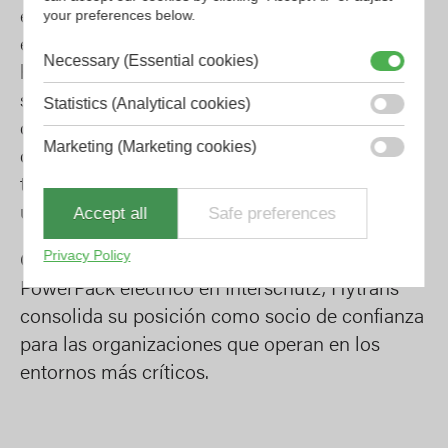
your preferences below.
enfoque integral y completo, que abarca desde
el asesoramiento inicial y el diseño de sistemas
Necessary (Essential cookies)
hasta la formación, el mantenimiento y el
soporte durante todo el ciclo de vida, con el fin
Statistics (Analytical cookies)
de garantizar que los clientes no solo
Marketing (Marketing cookies)
dispongan de sistemas avanzados, sino que
también estén plenamente preparados para
Accept all
Safe preferences
utilizarlos de forma eficaz en situaciones reales.
Privacy Policy
Con el lanzamiento del SuperFlood 550 y el
PowerPack eléctrico en Interschutz, Hytrans
consolida su posición como socio de confianza
para las organizaciones que operan en los
entornos más críticos.