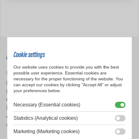
Ofertas de empleo
Cookie settings
Our website uses cookies to provide you with the best
possible user experience. Essential cookies are
Hytrans ofrece diversas oportunidades
necessary for the proper functioning of the website. You
profesionales, desde puestos vacantes hasta
can accept our cookies by clicking "Accept All" or adjust
prácticas y aprendizaje. ¿Tienes un excelente
your preferences below.
dominio del neerlandés, tanto escrito como
Necessary (Essential cookies)
hablado? Entonces nos gustaría invitarte a
explorar nuestras ofertas de empleo actuales.
Statistics (Analytical cookies)
Consúltalas
aquí
.
Marketing (Marketing cookies)