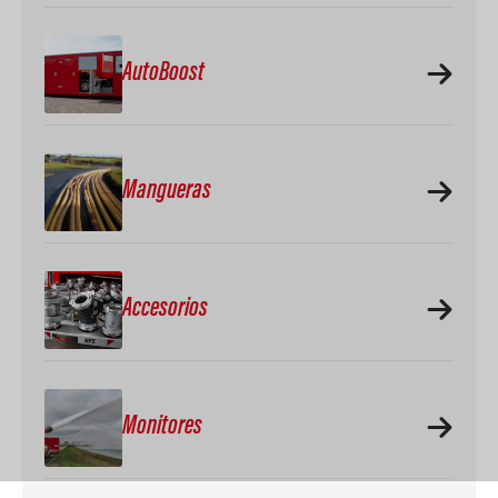
AutoBoost
Mangueras
Accesorios
Monitores