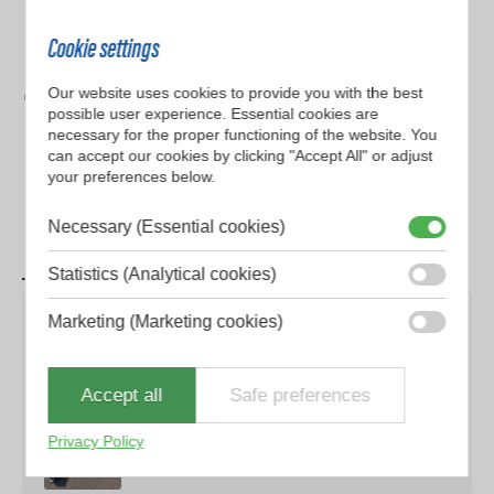
Cookie settings
Our website uses cookies to provide you with the best
"
Hytrans ofrece a los equipos de extinción de incendios y emergencias
possible user experience. Essential cookies are
necessary for the proper functioning of the website. You
una solución llave en mano para luchar contra los incendios
can accept our cookies by clicking "Accept All" or adjust
forestales con rapidez y eficacia, protegiendo al mismo tiempo la
your preferences below.
naturaleza y las comunidades
"
Necessary (Essential cookies)
– Bomberos de República Checa
Statistics (Analytical cookies)
Marketing (Marketing cookies)
Productos relacionados
Accept all
Safe preferences
Privacy Policy
HydroSub