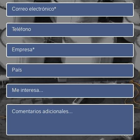
Correo
electrónico
*
Teléfono
Empresa
*
País
Me
interesa
Mensaje
*