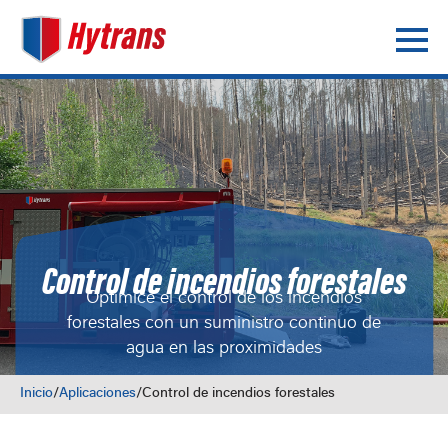
Control de incendios forestales
Optimice el control de los incendios
forestales con un suministro continuo de
agua en las proximidades
Inicio
/
Aplicaciones
/
Control de incendios forestales